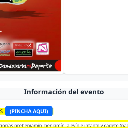
Información del evento
ES
(PINCHA AQUI)
gorías prebenjamín, benjamín, alevín e infantil y cadete (na