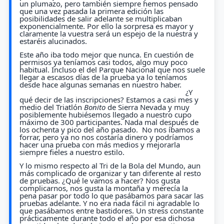
un plumazo, pero también siempre hemos pensado
que una vez pasada la primera edición las
posibilidades de salir adelante se multiplicaban
exponencialmente. Por ello la sorpresa es mayor y
claramente la vuestra será un espejo de la nuestra y
estaréis alucinados.
Este año iba todo mejor que nunca. En cuestión de
permisos ya teníamos casi todos, algo muy poco
habitual. Incluso el del Parque Nacional que nos suele
llegar a escasos días de la prueba ya lo teníamos
desde hace algunas semanas en nuestro haber.
¿Y
qué decir de las inscripciones? Estamos a casi mes y
medio del Triatlón
Bonito
de Sierra Nevada y muy
posiblemente hubiésemos llegado a nuestro cupo
máximo de 300 participantes. Nada mal después de
los ochenta y pico del año pasado. No nos íbamos a
forrar, pero ya no nos costaría dinero y podríamos
hacer una prueba con más medios y mejorarla
siempre fieles a nuestro estilo.
Y lo mismo respecto al Tri de la Bola del Mundo, aun
más complicado de organizar y tan diferente al resto
de pruebas. ¿Qué le vamos a hacer? Nos gusta
complicarnos, nos gusta la montaña y merecía la
pena pasar por todo lo que pasábamos para sacar las
pruebas adelante. Y no era nada fácil ni agradable lo
que pasábamos entre bastidores. Un stress constante
prácticamente durante todo el año por esa dichosa