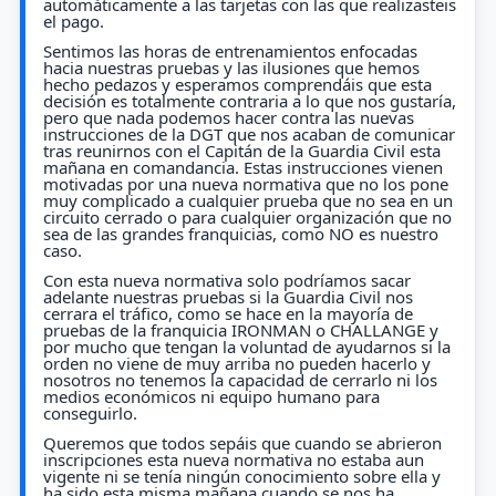
automáticamente a las tarjetas con las que realizasteis
el pago.
Sentimos las horas de entrenamientos enfocadas
hacia nuestras pruebas y las ilusiones que hemos
hecho pedazos y esperamos comprendáis que esta
decisión es totalmente contraria a lo que nos gustaría,
pero que nada podemos hacer contra las nuevas
instrucciones de la DGT que nos acaban de comunicar
tras reunirnos con el Capitán de la Guardia Civil esta
mañana en comandancia. Estas instrucciones vienen
motivadas por una nueva normativa que no los pone
muy complicado a cualquier prueba que no sea en un
circuito cerrado o para cualquier organización que no
sea de las grandes franquicias, como NO es nuestro
caso.
Con esta nueva normativa solo podríamos sacar
adelante nuestras pruebas si la Guardia Civil nos
cerrara el tráfico, como se hace en la mayoría de
pruebas de la franquicia IRONMAN o CHALLANGE y
por mucho que tengan la voluntad de ayudarnos si la
orden no viene de muy arriba no pueden hacerlo y
nosotros no tenemos la capacidad de cerrarlo ni los
medios económicos ni equipo humano para
conseguirlo.
Queremos que todos sepáis que cuando se abrieron
inscripciones esta nueva normativa no estaba aun
vigente ni se tenía ningún conocimiento sobre ella y
ha sido esta misma mañana cuando se nos ha