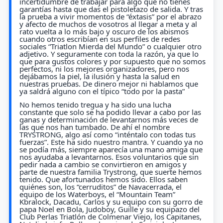
incertidumbre de trabajar para algo que no tienes
garantías hasta que das el pistoletazo de salida. Y tras
la prueba a vivir momentos de “éxtasis” por el abrazo
y afecto de muchos de vosotros al llegar a meta y al
rato vuelta a lo más bajo y oscuro de los abismos
cuando otros escribían en sus perfiles de redes
sociales “Triatlon Mierda del Mundo” o cualquier otro
adjetivo. Y seguramente con toda la razón, ya que lo
que para gustos colores y por supuesto que no somos
perfectos, ni los mejores organizadores, pero nos
dejábamos la piel, la ilusión y hasta la salud en
nuestras pruebas. De dinero mejor ni hablamos que
ya saldrá alguno con el típico “todo por la pasta”
No hemos tenido tregua y ha sido una lucha
constante que solo se ha podido llevar a cabo por las
ganas y determinación de levantarnos más veces de
las que nos han tumbado. De ahí el nombre
TRYSTRONG, algo así como “inténtalo con todas tus
fuerzas”. Este ha sido nuestro mantra. Y cuando ya no
se podía más, siempre aparecía una mano amiga que
nos ayudaba a levantarnos. Esos voluntarios que sin
pedir nada a cambio se convirtieron en amigos y
parte de nuestra familia Trystrong, que suerte hemos
tenido. Que afortunados hemos sido. Ellos saben
quiénes son, los “cerruditos” de Navacerrada, el
equipo de los Waterboys, el “Mountain Team”
Kbralock, Dacadu, Carlos y su equipo con su gorro de
papa Noel en Bola, Judoboy, Guille y su equipazo del
Club Perlas Triatlón de Colmenar Viejo, los Capitanes,