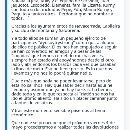
Natalia la jefa, Rully y el equipo de Seriviola, Juan
Jaquotot, Escobedo, Elements, familia Lizarte, Kurny
con todo su kit incluidos Pepe, Edu, Mama Kurny y
Paquito y tantos otros. Perdonar que no nombre a
todos.
Gracias a los ayuntamientos de Navacerrada, Capileira
y su club de montaña y Salobreña.
Y a todo ellos se suman un pequeño ejército de
participantes “#yosoytrystrong” como gusta alguno
de ellos de publicar. Ellos nos han empujado a seguir.
Se han convertido en amigos y a pesar de las
“cagadas” que hemos cometido muchas veces,
siempre han estado ahí apoyándonos desde el otro
lado y abriéndonos los brazos cada vez que pasaban
la línea de meta. Eso no tiene precio. Es lo que nos
llevamos y no nos lo podrá quitar nadie.
Duele más que nada no poder levantarse, pero de
esta no salimos. Hay que saber decir hasta aquí he
llegado y asumir que ya no hay fuerzas. Lo hemos
dado todo y en lo que respecta al Triatlón se nos ha
ido el último aliento. Ha sido un placer caminar junto
a tantos de vosotros.
Y tras este momento sensible pasemos al tema
económico:
Que nadie se preocupe que el próximo viernes 4 de
mayo procederemos a realizar todas las devoluciones