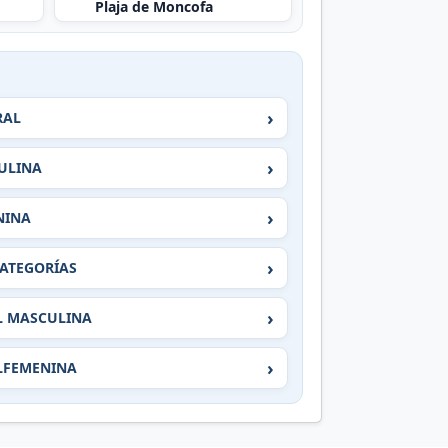
Plaja de Moncofa
›
RAL
›
CULINA
›
NINA
›
CATEGORÍAS
›
L MASCULINA
›
ALFEMENINA