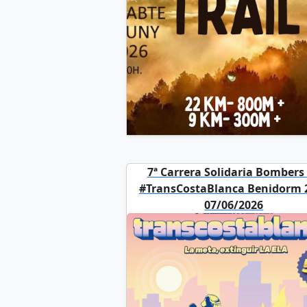
7ª Carrera Solidaria Bombers
#TransCostaBlanca Benidorm 
07/06/2026