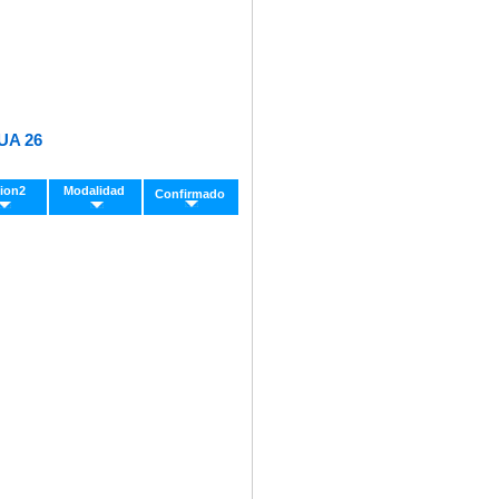
UA 26
ion2
Modalidad
Confirmado