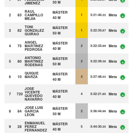
30 M
JIMENEZ
RAUL
MÁSTER
2
83
CAMPILLO
Meta
1
3:21:40.
22
40 M
MEJIA
TONI
MÁSTER
3
82
GONZALEZ
Meta
1
3:22:33.
87
50 M
GUIRAO
ANGEL
MÁSTER
4
75
MARTINEZ
Meta
2
3:22:33.
99
40 M
PEDROSA
ANTONIO
MÁSTER
5
80
MARTINEZ
Meta
2
3:22:39.
38
50 M
RODENAS
QUIQUE
MÁSTER
6
10
MARZA
Meta
3
3:27:48.
03
40 M
JOSE
MÁSTER
VICENTE
7
720
Meta
4
3:32:21.
85
QUEVEDO
40 M
NAVARRO
JOSE LUIS
MÁSTER
8
84
GARCIA
Meta
2
3:36:44.
96
30 M
LEON
ENMANUEL
MÁSTER
9
28
PEREZ
Meta
5
3:44:30.
35
40 M
FERNANDEZ