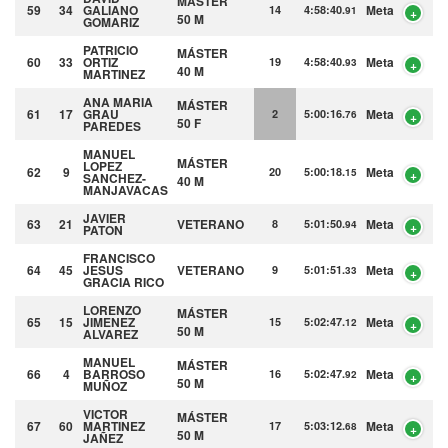
MÁSTER
59
34
GALIANO
Meta
14
4:58:40.
91
50 M
GOMARIZ
PATRICIO
MÁSTER
60
33
ORTIZ
Meta
19
4:58:40.
93
40 M
MARTINEZ
ANA MARIA
MÁSTER
61
17
GRAU
Meta
2
5:00:16.
76
50 F
PAREDES
MANUEL
MÁSTER
LOPEZ
62
9
Meta
20
5:00:18.
15
SANCHEZ-
40 M
MANJAVACAS
JAVIER
63
21
VETERANO
Meta
8
5:01:50.
94
PATON
FRANCISCO
64
45
JESUS
VETERANO
Meta
9
5:01:51.
33
GRACIA RICO
LORENZO
MÁSTER
65
15
JIMENEZ
Meta
15
5:02:47.
12
50 M
ALVAREZ
MANUEL
MÁSTER
66
4
BARROSO
Meta
16
5:02:47.
92
50 M
MUÑOZ
VICTOR
MÁSTER
67
60
MARTINEZ
Meta
17
5:03:12.
68
50 M
JAÑEZ