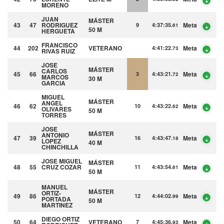
MORENO
JUAN
MÁSTER
43
47
RODRIGUEZ
Meta
9
4:37:35.
61
50 M
HERGUETA
FRANCISCO
44
202
VETERANO
Meta
4:41:22.
73
RIVAS RUIZ
JOSE
MÁSTER
CARLOS
45
66
Meta
3
4:43:21.
72
MARCOS
30 M
GARCIA
MIGUEL
MÁSTER
ANGEL
46
62
Meta
10
4:43:22.
62
OLIVARES
50 M
TORRES
JOSE
MÁSTER
ANTONIO
47
39
Meta
16
4:43:47.
18
LOPEZ
40 M
CHINCHILLA
JOSE MIGUEL
MÁSTER
48
55
CRUZ COZAR
Meta
11
4:43:54.
61
50 M
MANUEL
MÁSTER
ORTIZ-
49
86
Meta
12
4:44:02.
99
PORTADA
50 M
MARTINEZ
DIEGO
ORTIZ
50
64
VETERANO
Meta
7
4:45:36.
93