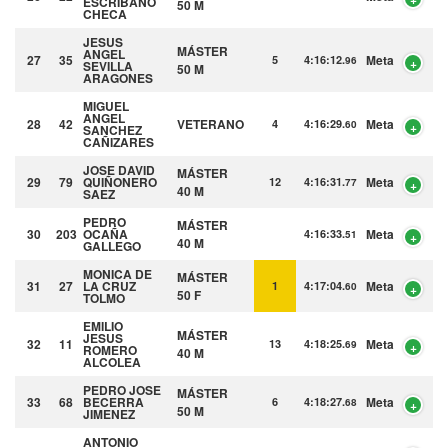
ESCRIBANO
50 M
CHECA
JESUS
MÁSTER
ANGEL
27
35
Meta
5
4:16:12.
96
SEVILLA
50 M
ARAGONES
MIGUEL
ANGEL
28
42
VETERANO
Meta
4
4:16:29.
60
SANCHEZ
CAÑIZARES
JOSE DAVID
MÁSTER
29
79
QUIÑONERO
Meta
12
4:16:31.
77
40 M
SAEZ
PEDRO
MÁSTER
30
203
OCAÑA
Meta
4:16:33.
51
40 M
GALLEGO
MONICA
DE
MÁSTER
31
27
LA CRUZ
Meta
1
4:17:04.
60
50 F
TOLMO
EMILIO
MÁSTER
JESUS
32
11
Meta
13
4:18:25.
69
ROMERO
40 M
ALCOLEA
PEDRO JOSE
MÁSTER
33
68
BECERRA
Meta
6
4:18:27.
68
50 M
JIMENEZ
ANTONIO