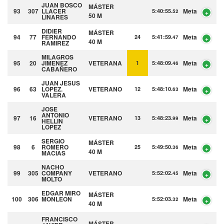
JUAN BOSCO
MÁSTER
93
307
LLACER
Meta
5:40:55.
52
50 M
LINARES
DIDIER
MÁSTER
94
77
FERNANDO
Meta
24
5:41:59.
47
40 M
RAMIREZ
MILAGROS
95
20
JIMENEZ
VETERANA
Meta
1
5:48:09.
46
CABAÑERO
JUAN JESUS
96
63
LOPEZ.
VETERANO
Meta
12
5:48:10.
63
VALERA
JOSE
ANTONIO
97
16
VETERANO
Meta
13
5:48:23.
99
HELLIN
LOPEZ
SERGIO
MÁSTER
98
6
ROMERO
Meta
25
5:49:50.
36
40 M
MACIAS
NACHO
99
305
COMPANY
VETERANO
Meta
5:52:02.
45
MOLTO
EDGAR
MIRO
MÁSTER
100
306
MONLEON
Meta
5:52:03.
32
40 M
FRANCISCO
MÁSTER