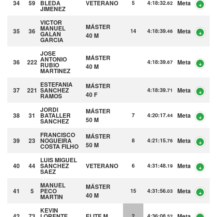
34
59
BLEDA
VETERANO
Meta
5
4:18:32.
62
JIMENEZ
VICTOR
MÁSTER
MANUEL
35
36
Meta
14
4:18:39.
46
GALAN
40 M
GARCIA
JOSE
MÁSTER
ANTONIO
36
222
Meta
4:18:39.
67
RUBIO
40 M
MARTINEZ
ESTEFANIA
MÁSTER
37
221
SANCHEZ
Meta
4:18:39.
71
40 F
RAMOS
JORDI
MÁSTER
38
31
BATALLER
Meta
7
4:20:17.
44
50 M
SANCHEZ
FRANCISCO
MÁSTER
39
23
NOGUEIRA
Meta
8
4:21:15.
76
50 M
COSTA FILHO
LUIS MIGUEL
40
44
SANCHEZ
VETERANO
Meta
6
4:31:48.
19
SAEZ
MANUEL
MÁSTER
41
5
PECO
Meta
15
4:31:56.
03
40 M
MARTIN
KEVIN
42
73
LORENTE
ELITE M
Meta
2
4:36:08.
52