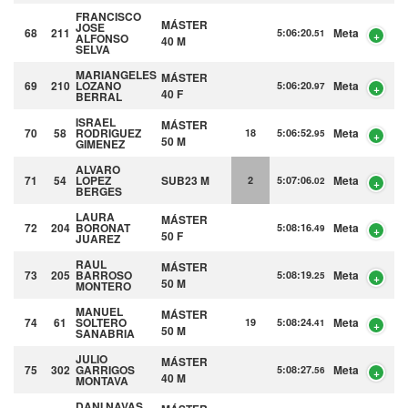
FRANCISCO
MÁSTER
JOSE
68
211
Meta
5:06:20.
51
ALFONSO
40 M
SELVA
MARIANGELES
MÁSTER
69
210
LOZANO
Meta
5:06:20.
97
40 F
BERRAL
ISRAEL
MÁSTER
70
58
RODRIGUEZ
Meta
18
5:06:52.
95
50 M
GIMENEZ
ALVARO
71
54
LOPEZ
SUB23 M
Meta
2
5:07:06.
02
BERGES
LAURA
MÁSTER
72
204
BORONAT
Meta
5:08:16.
49
50 F
JUAREZ
RAUL
MÁSTER
73
205
BARROSO
Meta
5:08:19.
25
50 M
MONTERO
MANUEL
MÁSTER
74
61
SOLTERO
Meta
19
5:08:24.
41
50 M
SANABRIA
JULIO
MÁSTER
75
302
GARRIGOS
Meta
5:08:27.
56
40 M
MONTAVA
DANI
NAVAS