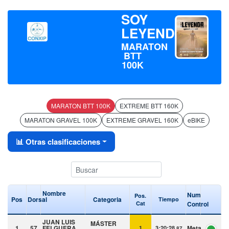
SOY
LEYENDA
MARATON
BTT
100K
MARATON BTT 100K
EXTREME BTT 160K
MARATON GRAVEL 100K
EXTREME GRAVEL 160K
eBIKE
📊 Otras clasificaciones
Nombre
Num
Pos.
Pos
Dorsal
Categoria
Tiempo
Cat
Control
JUAN LUIS
MÁSTER
1
57
FELGUERA
Meta
1
3:20:28.
87