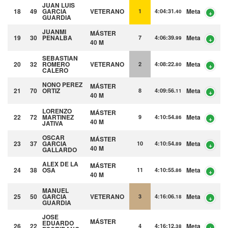
JUAN LUIS
18
49
GARCIA
VETERANO
Meta
1
4:04:31.
40
GUARDIA
JUANMI
MÁSTER
19
30
PENALBA
Meta
7
4:06:39.
99
40 M
SEBASTIAN
20
32
ROMERO
VETERANO
Meta
2
4:08:22.
80
CALERO
NONO
PEREZ
MÁSTER
21
70
ORTIZ
Meta
8
4:09:56.
11
40 M
LORENZO
MÁSTER
22
72
MARTINEZ
Meta
9
4:10:54.
86
40 M
JATIVA
OSCAR
MÁSTER
23
37
GARCIA
Meta
10
4:10:54.
89
40 M
GALLARDO
ALEX
DE LA
MÁSTER
24
38
OSA
Meta
11
4:10:55.
86
40 M
MANUEL
25
50
GARCIA
VETERANO
Meta
3
4:16:06.
18
GUARDIA
JOSE
MÁSTER
EDUARDO
26
22
Meta
4
4:16:12.
38