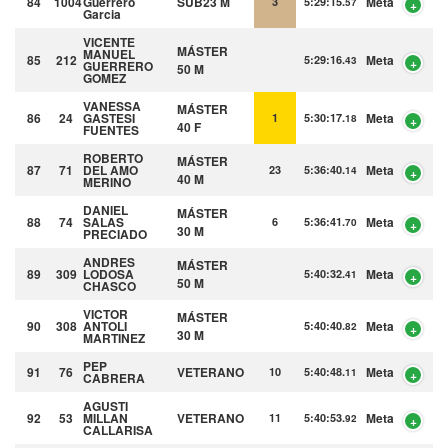
84
1004
Guerrero
SUB23 M
Meta
3
5:29:15.
57
Garcia
VICENTE
MÁSTER
MANUEL
85
212
Meta
5:29:16.
43
GUERRERO
50 M
GOMEZ
VANESSA
MÁSTER
86
24
GASTESI
Meta
1
5:30:17.
18
40 F
FUENTES
ROBERTO
MÁSTER
87
71
DEL AMO
Meta
23
5:36:40.
14
40 M
MERINO
DANIEL
MÁSTER
88
74
SALAS
Meta
6
5:36:41.
70
30 M
PRECIADO
ANDRES
MÁSTER
89
309
LODOSA
Meta
5:40:32.
41
50 M
CHASCO
VICTOR
MÁSTER
90
308
ANTOLI
Meta
5:40:40.
82
30 M
MARTINEZ
PEP
91
76
VETERANO
Meta
10
5:40:48.
11
CABRERA
AGUSTI
92
53
MILLAN
VETERANO
Meta
11
5:40:53.
92
CALLARISA