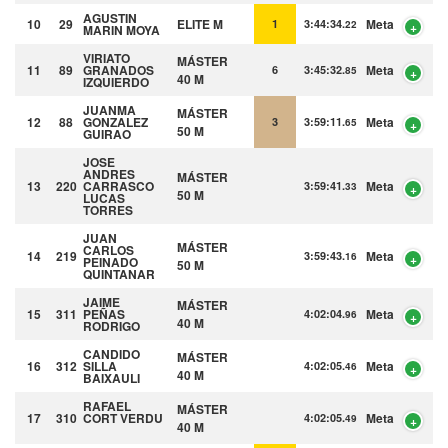
AGUSTIN
10
29
ELITE M
Meta
1
3:44:34.
22
MARIN MOYA
VIRIATO
MÁSTER
11
89
GRANADOS
Meta
6
3:45:32.
85
40 M
IZQUIERDO
JUANMA
MÁSTER
12
88
GONZALEZ
Meta
3
3:59:11.
65
50 M
GUIRAO
JOSE
ANDRES
MÁSTER
13
220
CARRASCO
Meta
3:59:41.
33
50 M
LUCAS
TORRES
JUAN
MÁSTER
CARLOS
14
219
Meta
3:59:43.
16
PEINADO
50 M
QUINTANAR
JAIME
MÁSTER
15
311
PEÑAS
Meta
4:02:04.
96
40 M
RODRIGO
CANDIDO
MÁSTER
16
312
SILLA
Meta
4:02:05.
46
40 M
BAIXAULI
RAFAEL
MÁSTER
17
310
CORT VERDU
Meta
4:02:05.
49
40 M