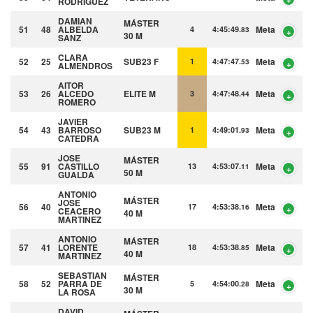
RODRIGUEZ
DAMIAN
MÁSTER
51
48
ALBELDA
Meta
4
4:45:49.
83
30 M
SANZ
CLARA
52
25
SUB23 F
Meta
1
4:47:47.
53
ALMENDROS
AITOR
53
26
ALCEDO
ELITE M
Meta
3
4:47:48.
44
ROMERO
JAVIER
54
43
BARROSO
SUB23 M
Meta
1
4:49:01.
93
CATEDRA
JOSE
MÁSTER
55
91
CASTILLO
Meta
13
4:53:07.
11
50 M
GUALDA
ANTONIO
MÁSTER
JOSE
56
40
Meta
17
4:53:38.
16
CEACERO
40 M
MARTINEZ
ANTONIO
MÁSTER
57
41
LORENTE
Meta
18
4:53:38.
85
40 M
MARTINEZ
SEBASTIAN
MÁSTER
58
52
PARRA DE
Meta
5
4:54:00.
28
30 M
LA ROSA
DAVID