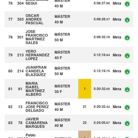
MÁSTER
76
304
SEGUI
Meta
5:08:27.
96
40 M
OSCAR
MÁSTER
77
303
ANDRES
Meta
5:08:28.
37
40 M
PASCUAL
JOSE
MÁSTER
FRANCISCO
78
301
Meta
5:08:32.
79
MARTINEZ
50 M
SALES
VERO
MÁSTER
79
213
HERNANDEZ
Meta
5:12:18.
94
40 F
LOPEZ
JUANFRAN
MÁSTER
80
214
CANDELA
Meta
5:12:19.
75
50 M
BLAZQUEZ
MARIA
MÁSTER
ISABEL
81
81
Meta
1
5:20:32.
05
MARTINEZ
30 F
ALBERO
FRANCISCO
MÁSTER
82
13
JOSE
PEREZ
Meta
21
5:20:32.
42
40 M
DELGADO
JAVIER
MÁSTER
83
78
CAMARENA
Meta
22
5:24:05.
67
40 M
MARQUES
Pablo